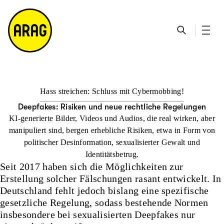
u
S
n
it
p
u
ta
e
ti
c
k
m
n
h
ts
a
h
e
ei
p
al
te
t
Hass streichen: Schluss mit Cybermobbing!
Deepfakes: Risiken und neue rechtliche Regelungen
KI-generierte Bilder, Videos und Audios, die real wirken, aber
manipuliert sind, bergen erhebliche Risiken, etwa in Form von
politischer Desinformation, sexualisierter Gewalt und
Identitätsbetrug.
Seit 2017 haben sich die Möglichkeiten zur
Erstellung solcher Fälschungen rasant entwickelt. In
Deutschland fehlt jedoch bislang eine spezifische
gesetzliche Regelung, sodass bestehende Normen
insbesondere bei sexualisierten Deepfakes nur