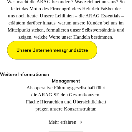
Was macht die ARAG besonders? Was zeichnet uns aus? So
spiegelt sich auch in den vielen Auszeichnungen und Prüfsiegeln
reinvestiert, um die ARAG zu stärken. All das macht uns zu
Wir arbeiten über Ländergrenzen hinweg zusammen, um
leitet das Motto des Firmengründers Heinrich Faßbender
wider, die wir regelmäßig von unabhängigen Instituten erhalten.
einem solventen und stabilen Unternehmen. Davon profitieren
voneinander zu lernen.
uns noch heute. Unsere Leitlinien – die ARAG Essentials –
So ist unsere Internationalität ein Garant für die erfolgreiche
unsere Kunden, unsere Mitarbeiterinnen und Mitarbeiter sowie
erläutern darüber hinaus, warum unsere Kunden bei uns im
Fortentwicklung des Unternehmens.
unsere Eigentümer.
Mittelpunkt stehen, formulieren unser Selbstverständnis und
zeigen, welche Werte unser Handeln bestimmen.
Unsere Unternehmensgrundsätze
Weitere Informationen
Management
Als operative Führungs­gesellschaft führt
die ARAG SE den Gesamtkonzern.
Flache Hierarchien und Übersichtlichkeit
prägen unsere Konzernstruktur.
Mehr erfahren