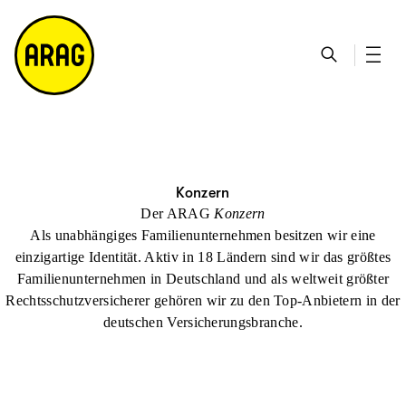
u
S
n
it
p
u
ta
e
ti
c
k
m
n
h
ts
a
h
e
ei
p
al
te
t
Konzern
Der ARAG
Konzern
Als unabhängiges Familienunternehmen besitzen wir eine
einzigartige Identität. Aktiv in 18 Ländern sind wir das größtes
Familienunternehmen in Deutschland und als weltweit größter
Rechtsschutzversicherer gehören wir zu den Top-Anbietern in der
deutschen Versicherungsbranche.