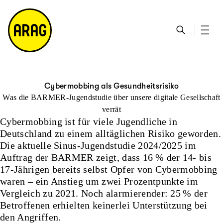
u
S
n
it
p
u
ta
e
ti
c
k
m
n
h
ts
a
h
e
ei
p
al
te
t
Cybermobbing als Gesundheitsrisiko
Was die BARMER-Jugendstudie über unsere digitale Gesellschaft
verrät
Cybermobbing ist für viele Jugendliche in
Deutschland zu einem alltäglichen Risiko geworden.
Die aktuelle Sinus-Jugendstudie 2024/2025 im
Auftrag der BARMER zeigt, dass 16 % der 14- bis
17-Jährigen bereits selbst Opfer von Cybermobbing
waren – ein Anstieg um zwei Prozentpunkte im
Vergleich zu 2021. Noch alarmierender: 25 % der
Betroffenen erhielten keinerlei Unterstützung bei
den Angriffen.