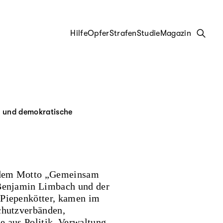
Hilfe
Opfer
Strafen
Studie
Magazin
n
und
demo­kratische
r dem Motto „Gemeinsam
. Benjamin Limbach und der
-Piepenkötter, kamen im
schutzverbänden,
ie aus Politik, Verwaltung