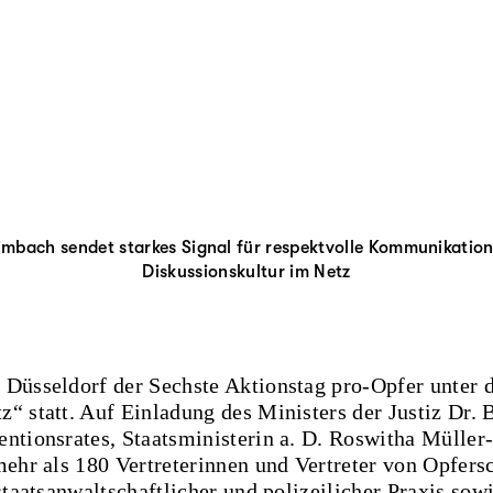
Limbach sendet starkes Signal für respektvolle
Kommuni­katio
Diskussionskultur im Netz
 Düsseldorf der Sechste Aktionstag pro-Opfer unte
“ statt. Auf Einladung des Ministers der Justiz Dr
ntionsrates, Staatsministerin a. D. Roswitha Müller
mehr als 180 Vertreterinnen und Vertreter von Opfer
staatsanwaltschaftlicher und polizeilicher Praxis sow