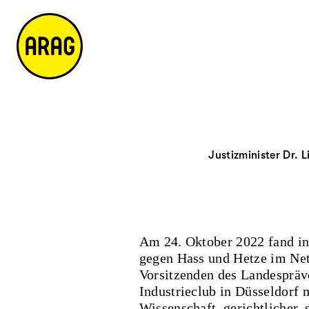
u
S
n
it
p
u
ta
e
ti
c
k
m
n
h
ts
a
h
e
ei
p
al
te
t
Justizminister Dr. 
Am 24. Oktober 2022 fand in
gegen Hass und Hetze im Netz
Vorsitzenden des Landespräve
Industrieclub in Düsseldorf 
Wissenschaft, gerichtlicher, 