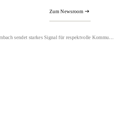
Zum Newsroom
Justizminister Dr. Limbach sendet starkes Signal für respektvolle Kommuni­kation und demo­kratische Diskussionskultur im Netz