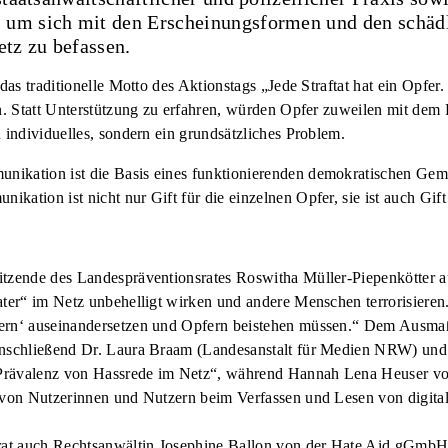
um sich mit den Erscheinungsformen und den schädl
tz zu befassen.
 das traditionelle Motto des Aktionstags „Jede Straftat hat ein Opfer
en. Statt Unterstützung zu erfahren, würden Opfer zuweilen mit dem 
 individuelles, sondern ein grundsätzliches Problem.
ikation ist die Basis eines funktionierenden demokratischen Geme
ation ist nicht nur Gift für die einzelnen Opfer, sie ist auch Gift
tzende des Landespräventionsrates Roswitha Müller-Piepenkötter auf 
ater“ im Netz unbehelligt wirken und andere Menschen terrorisieren
ern‘ auseinandersetzen und Opfern beistehen müssen.“ Dem Ausmaß
 anschließend Dr. Laura Braam (Landesanstalt für Medien NRW) un
Prävalenz von Hassrede im Netz“, während Hannah Lena Heuser vom
 von Nutzerinnen und Nutzern beim Verfassen und Lesen von digitale
trat auch Rechtsanwältin Josephine Ballon von der Hate Aid gGmbH