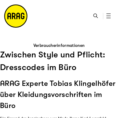
u
S
n
it
p
u
ta
e
ti
c
k
m
n
h
ts
a
h
e
ei
p
al
te
t
Verbraucherinformationen
Zwischen Style und Pflicht:
Dresscodes im Büro
ARAG Experte Tobias Klingelhöfer
über Kleidungsvorschriften im
Büro