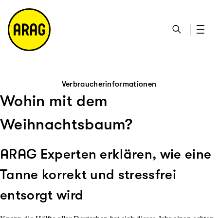
u
S
n
it
p
u
ta
e
ti
c
k
m
n
h
ts
a
h
e
ei
p
al
te
t
Verbraucherinformationen
Wohin mit dem
Weihnachtsbaum?
ARAG Experten erklären, wie eine
Tanne korrekt und stressfrei
entsorgt wird