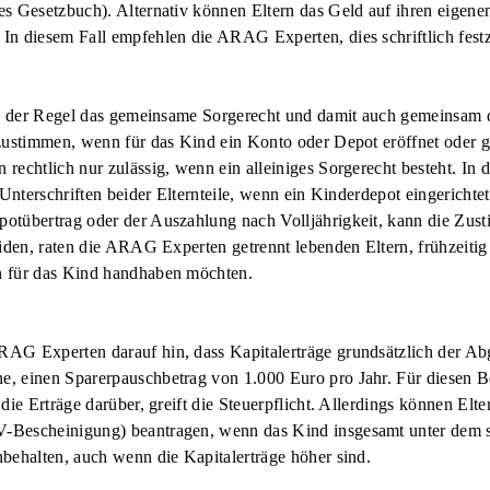
es Gesetzbuch). Alternativ können Eltern das Geld auf ihren eigen
In diesem Fall empfehlen die ARAG Experten, dies schriftlich festz
 in der Regel das gemeinsame Sorgerecht und damit auch gemeinsam 
zustimmen, wenn für das Kind ein Konto oder Depot eröffnet oder ge
rechtlich nur zulässig, wenn ein alleiniges Sorgerecht besteht. In
 Unterschriften beider Elternteile, wenn ein Kinderdepot eingerichte
otübertrag oder der Auszahlung nach Volljährigkeit, kann die Zust
eiden, raten die ARAG Experten getrennt lebenden Eltern, frühzeitig
n für das Kind handhaben möchten.
AG Experten darauf hin, dass Kapitalerträge grundsätzlich der Abg
, einen Sparerpauschbetrag von 1.000 Euro pro Jahr. Für diesen Be
die Erträge darüber, greift die Steuerpflicht. Allerdings können El
Bescheinigung) beantragen, wenn das Kind insgesamt unter dem ste
behalten, auch wenn die Kapitalerträge höher sind.