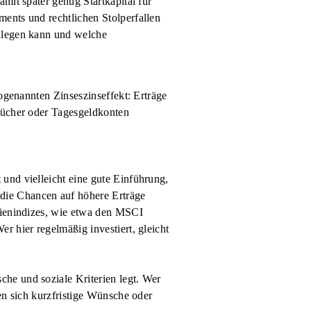
mit später genug Startkapital für
ents und rechtlichen Stolperfallen
anlegen kann und welche
sogenannten Zinseszinseffekt: Erträge
rbücher oder Tagesgeldkonten
und vielleicht eine gute Einführung,
die Chancen auf höhere Erträge
ktienindizes, wie etwa den MSCI
r hier regelmäßig investiert, gleicht
he und soziale Kriterien legt. Wer
en sich kurzfristige Wünsche oder