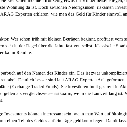
iele Menschen möchten frühzeitig etwas für Kinder beiseite legen, da
ste Wohnung da ist. Doch zwischen Niedrigzinsen, riskanten Investm
ar. ARAG Experten erklären, wie man das Geld für Kinder sinnvoll 
aktor. Wer schon früh mit kleinen Beträgen beginnt, profitiert vom 
 sich in der Regel über die Jahre fast von selbst. Klassische Spa
ber kaum Rendite.
Sparbuch auf den Namen des Kindes ein. Das ist zwar unkompliziert 
rentabel. Deutlich besser sind laut ARAG Experten Anlageformen, 
läne (Exchange Traded Funds). Sie investieren breit gestreut in A
elten als vergleichsweise risikoarm, wenn die Laufzeit lang ist. We
s.
e Investments können interessant sein, wenn man Wert auf ökologisc
 kann einen Teil des Geldes auf ein Tagesgeldkonto legen. Damit lass