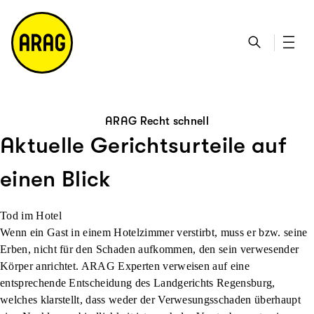
u
S
n
it
p
u
ta
e
ti
c
k
m
n
h
ts
a
h
e
ei
p
al
te
t
ARAG Recht schnell
Aktuelle Gerichtsurteile auf
einen Blick
Tod im Hotel
Wenn ein Gast in einem Hotelzimmer verstirbt, muss er bzw. seine
Erben, nicht für den Schaden aufkommen, den sein verwesender
Körper anrichtet. ARAG Experten verweisen auf eine
entsprechende Entscheidung des Landgerichts Regensburg,
welches klarstellt, dass weder der Verwesungsschaden überhaupt