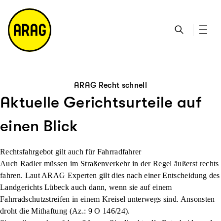
u
S
n
it
p
u
ta
e
ti
c
k
m
n
h
ts
a
h
e
ei
p
al
te
t
ARAG Recht schnell
Aktuelle Gerichtsurteile auf
einen Blick
Rechtsfahrgebot gilt auch für Fahrradfahrer
Auch Radler müssen im Straßenverkehr in der Regel äußerst rechts
fahren. Laut ARAG Experten gilt dies nach einer Entscheidung des
Landgerichts Lübeck auch dann, wenn sie auf einem
Fahrradschutzstreifen in einem Kreisel unterwegs sind. Ansonsten
droht die Mithaftung (Az.: 9 O 146/24).