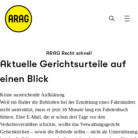
u
S
n
it
p
u
ta
e
ti
c
k
m
n
h
ts
a
h
e
ei
p
al
te
t
ARAG Recht schnell
Aktuelle Gerichtsurteile auf
einen Blick
Keine ausreichende Aufklärung
Weil ein Halter die Behörden bei der Ermittlung eines Fahrsünders
nicht unterstützt, muss er jetzt 18 Monate lang ein Fahrtenbuch
führen. Eine E-Mail, die er schon drei Tage vor den
Verkehrsverstößen schickte, wollte das Verwaltungsgericht
Gelsenkirchen – sowie die Behörde selbst – nicht als Unterstützung