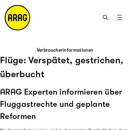
u
S
n
it
p
u
ta
e
ti
c
k
m
n
h
ts
a
h
e
ei
p
al
te
t
Verbraucherinformationen
Flüge: Verspätet, gestrichen,
überbucht
ARAG Experten informieren über
Fluggastrechte und geplante
Reformen