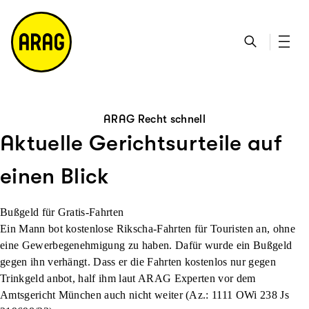
u
S
n
it
p
u
ta
e
ti
c
k
m
n
h
ts
a
h
e
ei
p
al
te
t
ARAG Recht schnell
Aktuelle Gerichtsurteile auf
einen Blick
Bußgeld für Gratis-Fahrten
Ein Mann bot kostenlose Rikscha-Fahrten für Touristen an, ohne
eine Gewerbegenehmigung zu haben. Dafür wurde ein Bußgeld
gegen ihn verhängt. Dass er die Fahrten kostenlos nur gegen
Trinkgeld anbot, half ihm laut ARAG Experten vor dem
Amtsgericht München auch nicht weiter (Az.: 1111 OWi 238 Js