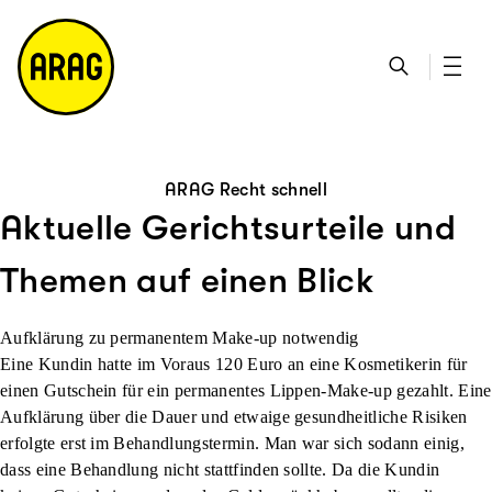
u
S
n
it
p
u
ta
e
ti
c
k
m
n
h
ts
a
h
e
ei
p
al
te
t
ARAG Recht schnell
Aktuelle Gerichtsurteile und
Themen auf einen Blick
Aufklärung zu permanentem Make-up notwendig
Eine Kundin hatte im Voraus 120 Euro an eine Kosmetikerin für
einen Gutschein für ein permanentes Lippen-Make-up gezahlt. Eine
Aufklärung über die Dauer und etwaige gesundheitliche Risiken
erfolgte erst im Behandlungstermin. Man war sich sodann einig,
dass eine Behandlung nicht stattfinden sollte. Da die Kundin