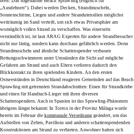
breit: Das sogenannte Beach Sprawling (englisch für
„Ausdehnen“). Dabei werden Decken, Strandmuscheln,
Sonnenschirme, Liegen und andere Strandutensilien möglichst
weiträumig im Sand verteilt, um sich etwas Privatsphäre am
womöglich vollen Strand zu verschaffen. Was einerseits
verständlich ist, ist laut ARAG Experten für andere Strandbesucher
nicht nur lästig, sondern kann durchaus gefährlich werden. Denn
Strandmuscheln und ähnliche Schattenspender verbauen
Rettungsschwimmern unter Umständen die Sicht auf mögliche
Gefahren am Strand und auch Eltern verlieren dadurch den
Blickkontakt zu ihren spielenden Kindern. An den ersten
Ostseestränden in Deutschland reagieren Gemeinden auf das Beach
Sprawling mit getrennten Strandabschnitten: Einen für Strandkörbe
und einen für Handtuch-Lieger mit ihren diversen
Schattenspendern. Auch in Spanien ist das Sprawling-Phänomen
übrigens längst bekannt: In Torrox in der Provinz Málaga wurde
bereits im Februar die
kommunale Verordnung
geändert, um das
Aufstellen von Zelten, Pavillons und anderen schattenspendenden
Konstruktionen am Strand zu verbieten. Anwohner hatten sich