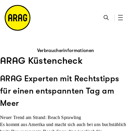
u
S
n
it
p
u
ta
e
ti
c
k
m
n
h
ts
a
h
e
ei
p
al
te
t
Verbraucherinformationen
ARAG Küstencheck
ARAG Experten mit Rechtstipps
für einen entspannten Tag am
Meer
Neuer Trend am Strand: Beach Sprawling
Es kommt aus Amerika und macht sich auch bei uns buchstäblich