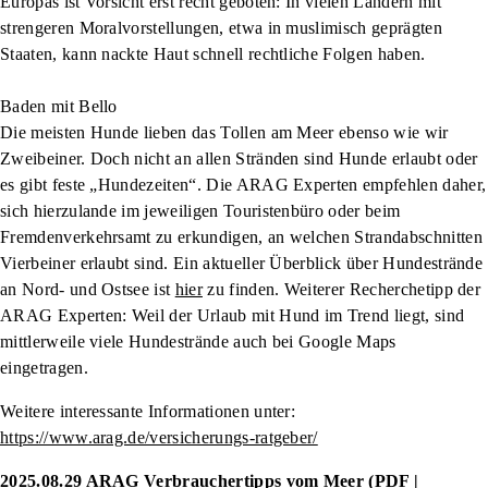
Europas ist Vorsicht erst recht geboten: In vielen Ländern mit
strengeren Moralvorstellungen, etwa in muslimisch geprägten
Staaten, kann nackte Haut schnell rechtliche Folgen haben.
Baden mit Bello
Die meisten Hunde lieben das Tollen am Meer ebenso wie wir
Zweibeiner. Doch nicht an allen Stränden sind Hunde erlaubt oder
es gibt feste „Hundezeiten“. Die ARAG Experten empfehlen daher,
sich hierzulande im jeweiligen Touristenbüro oder beim
Fremdenverkehrsamt zu erkundigen, an welchen Strandabschnitten
Vierbeiner erlaubt sind. Ein aktueller Überblick über Hundestrände
an Nord- und Ostsee ist
hier
zu finden. Weiterer Recherchetipp der
ARAG Experten: Weil der Urlaub mit Hund im Trend liegt, sind
mittlerweile viele Hundestrände auch bei Google Maps
eingetragen.
Weitere interessante Informationen unter:
https://www.arag.de/versicherungs-ratgeber/
2025.08.29 ARAG Verbrauchertipps vom Meer (PDF |