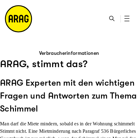
u
S
n
it
p
u
ta
e
ti
c
k
m
n
h
ts
a
h
e
ei
p
al
te
t
Verbraucherinformationen
ARAG, stimmt das?
ARAG Experten mit den wichtigen
Fragen und Antworten zum Thema
Schimmel
Man darf die Miete mindern, sobald es in der Wohnung schimmelt
Stimmt nicht. Eine Mietminderung nach Paragraf 536 Bürgerliches