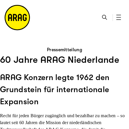
u
S
n
it
p
u
ta
e
ti
c
k
m
n
h
ts
a
h
e
ei
p
al
te
t
Pressemitteilung
60 Jahre ARAG Niederlande
ARAG Konzern legte 1962 den
Grundstein für internationale
Expansion
Recht für jeden Bürger zugänglich und bezahlbar zu machen – so
lautet seit 60 Jahren die Mission der niederländischen