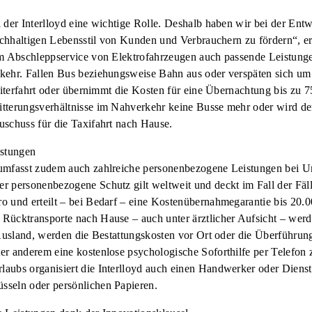
 der Interlloyd eine wichtige Rolle. Deshalb haben wir bei der En
nachhaltigen Lebensstil von Kunden und Verbrauchern zu fördern“, er
em Abschleppservice von Elektrofahrzeugen auch passende Leistung
kehr. Fallen Bus beziehungsweise Bahn aus oder verspäten sich um 
Weiterfahrt oder übernimmt die Kosten für eine Übernachtung bis zu 
tterungsverhältnisse im Nahverkehr keine Busse mehr oder wird der
uschuss für die Taxifahrt nach Hause.
stungen
umfasst zudem auch zahlreiche personenbezogene Leistungen bei Unf
 personenbezogene Schutz gilt weltweit und deckt im Fall der Fäll
o und erteilt – bei Bedarf – eine Kostenübernahmegarantie bis 20
ücktransporte nach Hause – auch unter ärztlicher Aufsicht – werden
m Ausland, werden die Bestattungskosten vor Ort oder die Überführ
r anderem eine kostenlose psychologische Soforthilfe per Telefon 
ubs organisiert die Interlloyd auch einen Handwerker oder Dienstle
sseln oder persönlichen Papieren.