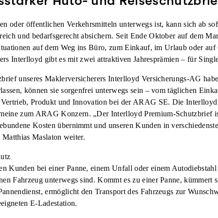
gsstarker Auto- und Reiseschutzbrie
 oder öffentlichen Verkehrsmitteln unterwegs ist, kann sich ab so
eich und bedarfsgerecht absichern. Seit Ende Oktober auf dem Markt
tsituationen auf dem Weg ins Büro, zum Einkauf, im Urlaub oder auf
s Interlloyd gibt es mit zwei attraktiven Jahresprämien – für Singl
brief unseres Maklerversicherers Interlloyd Versicherungs-AG ha
lassen, können sie sorgenfrei unterwegs sein – vom täglichen Einkau
Vertrieb, Produkt und Innovation bei der ARAG SE. Die Interlloyd 
eine zum ARAG Konzern. „Der Interlloyd Premium-Schutzbrief ist e
gebundene Kosten übernimmt und unseren Kunden in verschiedenste
. Matthias Maslaton weiter.
utz
n Kunden bei einer Panne, einem Unfall oder einem Autodiebstahl u
enen Fahrzeug unterwegs sind. Kommt es zu einer Panne, kümmert si
Pannendienst, ermöglicht den Transport des Fahrzeugs zur Wunschw
eeigneten E-Ladestation.