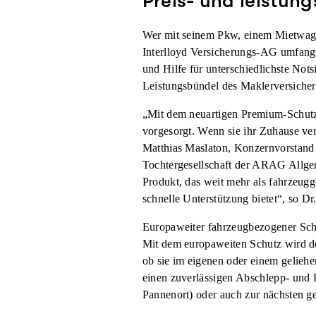
Preis- und leistun
Wer mit seinem Pkw, einem Mietwagen
Interlloyd Versicherungs-AG umfangr
und Hilfe für unterschiedlichste No
Leistungsbündel des Maklerversicherer
„Mit dem neuartigen Premium-Schutz
vorgesorgt. Wenn sie ihr Zuhause ver
Matthias Maslaton, Konzernvorstand 
Tochtergesellschaft der ARAG Allgem
Produkt, das weit mehr als fahrzeug
schnelle Unterstützung bietet“, so Dr
Europaweiter fahrzeugbezogener Sch
Mit dem europaweiten Schutz wird de
ob sie im eigenen oder einem gelieh
einen zuverlässigen Abschlepp- und 
Pannenort) oder auch zur nächsten g