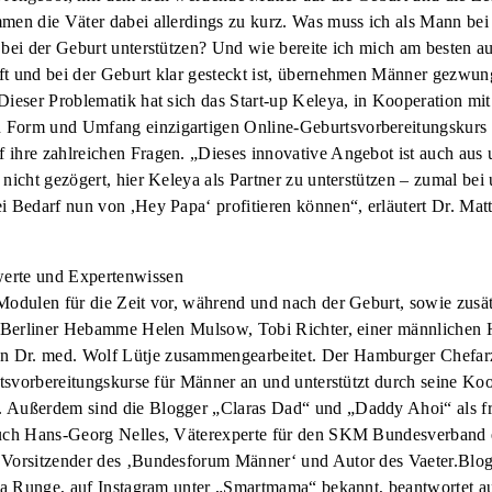
mmen die Väter dabei allerdings zu kurz. Was muss ich als Mann be
 bei der Geburt unterstützen? Und wie bereite ich mich am besten a
ft und bei der Geburt klar gesteckt ist, übernehmen Männer gezwu
 Dieser Problematik hat sich das Start-up Keleya, in Kooperation 
 Form und Umfang einzigartigen Online-Geburtsvorbereitungskurs
ihre zahlreichen Fragen. „Dieses innovative Angebot ist auch aus u
nicht gezögert, hier Keleya als Partner zu unterstützen – zumal bei u
i Bedarf nun von ,Hey Papa‘ profitieren können“, erläutert Dr. Matt
werte und Expertenwissen
 Modulen für die Zeit vor, während und nach der Geburt, sowie zusä
er Berliner Hebamme Helen Mulsow, Tobi Richter, einer männliche
 Dr. med. Wolf Lütje zusammengearbeitet. Der Hamburger Chefarz
urtsvorbereitungskurse für Männer an und unterstützt durch seine Ko
. Außerdem sind die Blogger „Claras Dad“ und „Daddy Ahoi“ als f
Auch Hans-Georg Nelles, Väterexperte für den SKM Bundesverband e
 Vorsitzender des ‚Bundesforum Männer‘ und Autor des Vaeter.Blog 
ndra Runge, auf Instagram unter „Smartmama“ bekannt, beantwortet a