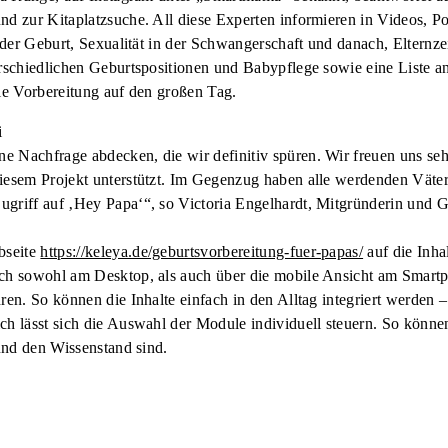
nd zur Kitaplatzsuche. All diese Experten informieren in Videos, Po
ei der Geburt, Sexualität in der Schwangerschaft und danach, Eltern
erschiedlichen Geburtspositionen und Babypflege sowie eine Liste a
die Vorbereitung auf den großen Tag.
i
e Nachfrage abdecken, die wir definitiv spüren. Wir freuen uns se
diesem Projekt unterstützt. Im Gegenzug haben alle werdenden Vät
griff auf ‚Hey Papa‘“, so Victoria Engelhardt, Mitgründerin und Ge
bseite
https://keleya.de/geburtsvorbereitung-fuer-papas/
auf die Inha
ch sowohl am Desktop, als auch über die mobile Ansicht am Smartpho
ren. So können die Inhalte einfach in den Alltag integriert werden 
ch lässt sich die Auswahl der Module individuell steuern. So können
 und den Wissenstand sind.