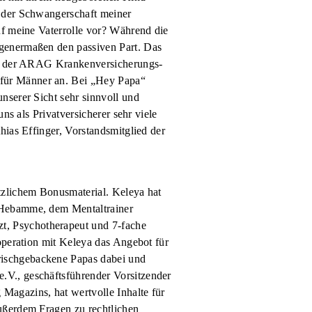
i der Schwangerschaft meiner
uf meine Vaterrolle vor? Während die
ngenermaßen den passiven Part. Das
mit der ARAG Krankenversicherungs-
 für Männer an. Bei „Hey Papa“
nserer Sicht sehr sinnvoll und
ns als Privatversicherer sehr viele
hias Effinger, Vorstandsmitglied der
tzlichem Bonusmaterial. Keleya hat
n Hebamme, dem Mentaltrainer
t, Psychotherapeut und 7-fache
operation mit Keleya das Angebot für
rischgebackene Papas dabei und
.V., geschäftsführender Vorsitzender
Magazins, hat wertvolle Inhalte für
ußerdem Fragen zu rechtlichen