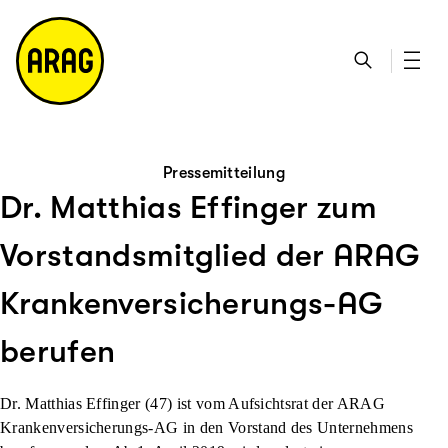
u
S
n
it
p
u
ta
e
ti
c
k
m
n
h
ts
a
h
e
ei
p
al
te
t
Pressemitteilung
Dr. Matthias Effinger zum
Vorstandsmitglied der ARAG
Krankenversicherungs-AG
berufen
Dr. Matthias Effinger (47) ist vom Aufsichtsrat der ARAG
Krankenversicherungs-AG in den Vorstand des Unternehmens