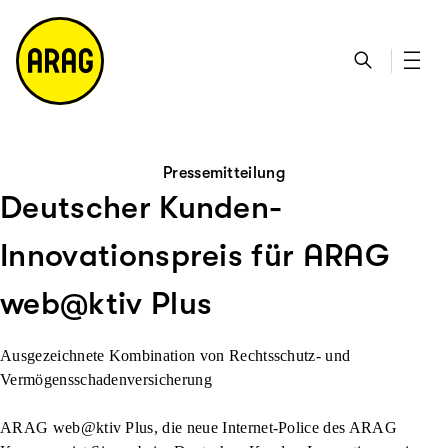
u
S
n
it
p
u
ta
e
ti
c
k
m
n
h
ts
a
h
e
ei
p
al
te
t
Pressemitteilung
Deutscher Kunden-
Innovationspreis für ARAG
web@ktiv Plus
Ausgezeichnete Kombination von Rechtsschutz- und
Vermögensschadenversicherung
ARAG web@ktiv Plus, die neue Internet-Police des ARAG