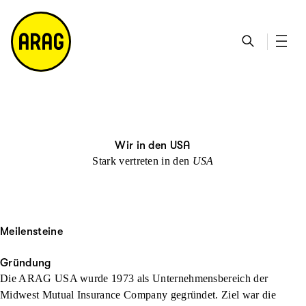
u
S
n
it
p
u
ta
e
ti
c
k
m
n
h
ts
a
h
e
ei
p
al
te
t
Wir in den USA
Stark vertreten in den
USA
Meilensteine
Gründung
Die ARAG USA wurde 1973 als Unternehmensbereich der
Midwest Mutual Insurance Company gegründet. Ziel war die